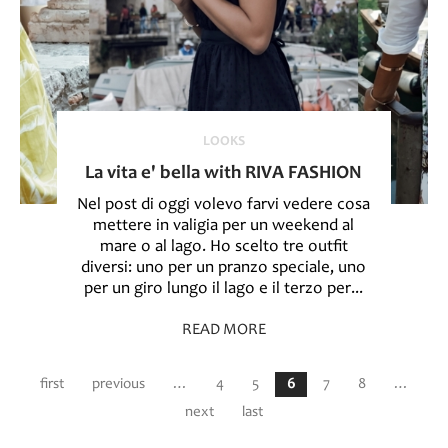
LOOKS
La vita e' bella with RIVA FASHION
Nel post di oggi volevo farvi vedere cosa
mettere in valigia per un weekend al
mare o al lago. Ho scelto tre outfit
diversi: uno per un pranzo speciale, uno
per un giro lungo il lago e il terzo per...
READ MORE
Pages
first
previous
…
4
5
6
7
8
…
next
last