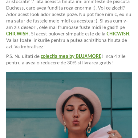
aristocrate''? Iata aceasta tinuta imi aminteste de pisicuta
Duchess, care avea fundita roza enorma :). Voi ce ziceti?
Ador acest look,ador aceste poze. Nu pot face nimic, eu nu
ma satur de fustele mele midi ca acestea :). Si asa cum v-
am zis deseori, cele mai frumoase fuste midi le gasiti pe
CHICWISH
. Si acest pulover simpatic este de la
CHICWISH
.
Va las toate linkurile pentru a putea achizitiona tinuta de
azi. Va imbratisez!
P.S. Nu uitati de
colectia mea by BLUAMORE
! Inca 4 zile
pentru a avea o reducere de 30% si livrarea gratis!