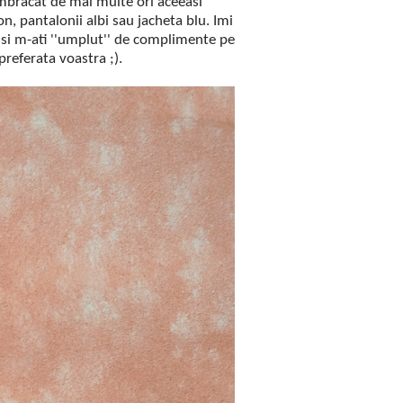
imbracat de mai multe ori aceeasi
n, pantalonii albi sau jacheta blu. Imi
a si m-ati ''umplut'' de complimente pe
preferata voastra ;).