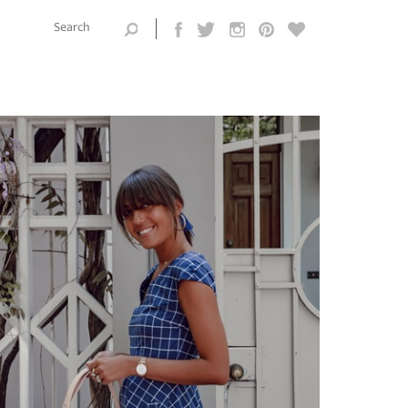
Search this
site
Search form