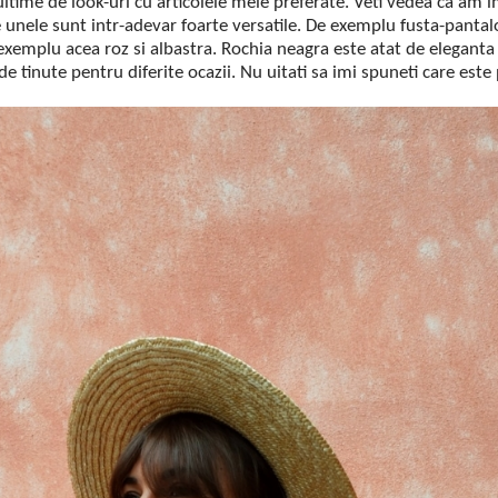
ltime de look-uri cu articolele mele preferate. Veti vedea ca am 
 unele sunt intr-adevar foarte versatile. De exemplu fusta-pantalo
e exemplu acea roz si albastra. Rochia neagra este atat de elegant
e tinute pentru diferite ocazii. Nu uitati sa imi spuneti care este 