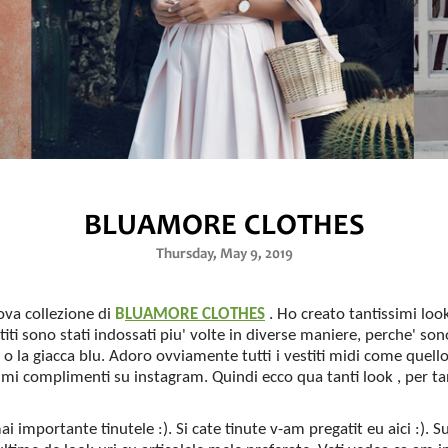
BLUAMORE CLOTHES
Thursday, May 9, 2019
ova collezione di
B
LUAMORE CLOTHES
. Ho creato tantissimi look 
titi sono stati indossati piu' volte in diverse maniere, perche' s
o la giacca blu. Adoro ovviamente tutti i vestiti midi come quello
simi complimenti su instagram. Quindi ecco qua tanti look , per t
i importante tinutele :). Si cate tinute v-am pregatit eu aici :). S