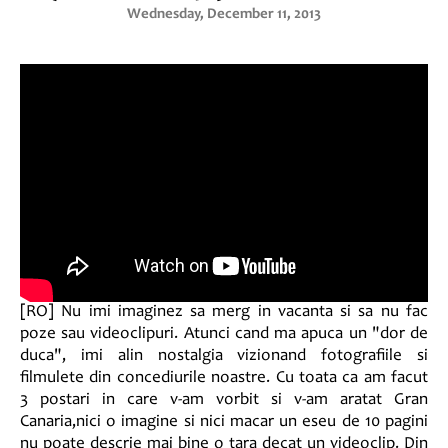
Wednesday, December 11, 2013
[RO] Nu imi imaginez sa merg in vacanta si sa nu fac
poze sau videoclipuri. Atunci cand ma apuca un "dor de
duca", imi alin nostalgia vizionand fotografiile si
filmulete din concediurile noastre. Cu toata ca am facut
3 postari in care v-am vorbit si v-am aratat Gran
Canaria,nici o imagine si nici macar un eseu de 10 pagini
nu poate descrie mai bine o tara decat un videoclip. Din