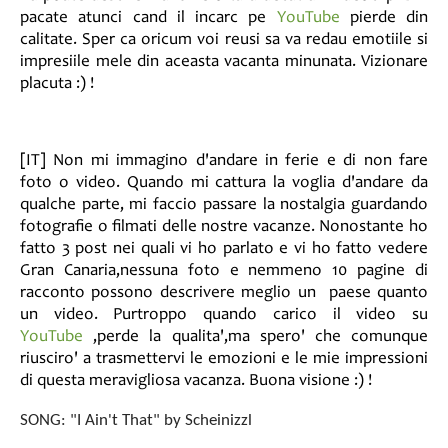
pacate atunci cand il incarc pe
YouTube
pierde din
calitate. Sper ca oricum voi reusi sa va redau emotiile si
impresiile mele din aceasta vacanta minunata. Vizionare
placuta :) !
[IT] Non mi immagino d'andare in ferie e di non fare
foto o video. Quando mi cattura la voglia d'andare da
qualche parte, mi faccio passare la nostalgia guardando
fotografie o filmati delle nostre vacanze. Nonostante ho
fatto 3 post nei quali vi ho parlato e vi ho fatto vedere
Gran Canaria,nessuna foto e nemmeno 10 pagine di
racconto possono descrivere meglio un paese quanto
un video. Purtroppo quando carico il video su
YouTube
,perde la qualita',ma spero' che comunque
riusciro' a trasmettervi le emozioni e le mie impressioni
di questa meravigliosa vacanza. Buona visione :) !
SONG: "I Ain't That" by Scheinizzl