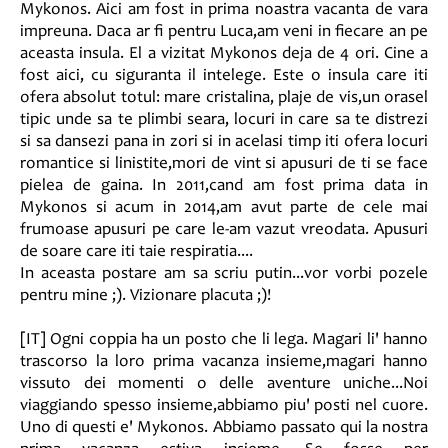
Mykonos. Aici am fost in prima noastra vacanta de vara
impreuna. Daca ar fi pentru Luca,am veni in fiecare an pe
aceasta insula. El a vizitat Mykonos deja de 4 ori. Cine a
fost aici, cu siguranta il intelege. Este o insula care iti
ofera absolut totul: mare cristalina, plaje de vis,un orasel
tipic unde sa te plimbi seara, locuri in care sa te distrezi
si sa dansezi pana in zori si in acelasi timp iti ofera locuri
romantice si linistite,mori de vint si apusuri de ti se face
pielea de gaina. In 2011,cand am fost prima data in
Mykonos si acum in 2014,am avut parte de cele mai
frumoase apusuri pe care le-am vazut vreodata. Apusuri
de soare care iti taie respiratia....
In aceasta postare am sa scriu putin...vor vorbi pozele
pentru mine ;). Vizionare placuta ;)!
[IT] Ogni coppia ha un posto che li lega. Magari li' hanno
trascorso la loro prima vacanza insieme,magari hanno
vissuto dei momenti o delle aventure uniche...Noi
viaggiando spesso insieme,abbiamo piu' posti nel cuore.
Uno di questi e' Mykonos. Abbiamo passato qui la nostra