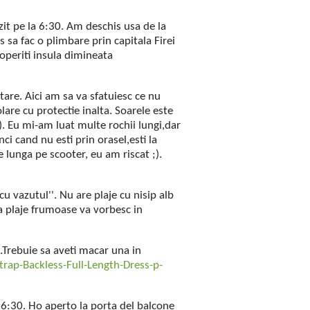
it pe la 6:30. Am deschis usa de la
s sa fac o plimbare prin capitala Firei
coperiti insula dimineata
tare. Aici am sa va sfatuiesc ce nu
olare cu protectie inalta. Soarele este
;). Eu mi-am luat multe rochii lungi,dar
ci cand nu esti prin orasel,esti la
 lunga pe scooter, eu am riscat ;).
cu vazutul''. Nu are plaje cu nisip alb
ea plaje frumoase va vorbesc in
..Trebuie sa aveti macar una in
rap-Backless-Full-Length-Dress-p-
 6:30. Ho aperto la porta del balcone