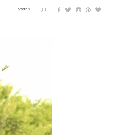
Search this
site
Search form