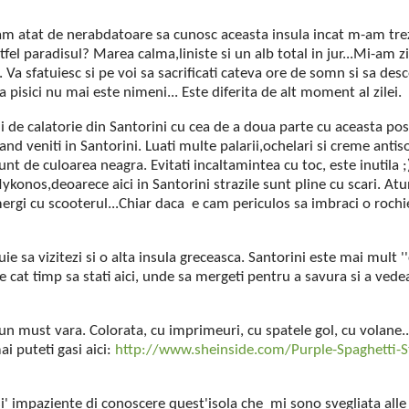
am atat de nerabdatoare sa cunosc aceasta insula incat m-am trez
el paradisul? Marea calma,liniste si un alb total in jur...Mi-am zi
 Va sfatuiesc si pe voi sa sacrificati cateva ore de somn si sa des
 pisici nu mai este nimeni... Este diferita de alt moment al zilei.
i de calatorie din Santorini cu cea de a doua parte cu aceasta pos
and veniti in Santorini. Luati multe palarii,ochelari si creme antis
 sunt de culoarea neagra. Evitati incaltamintea cu toc, este inutila 
konos,deoarece aici in Santorini strazile sunt pline cu scari. Atun
mergi cu scooterul...Chiar daca e cam periculos sa imbraci o rochie
ie sa vizitezi si o alta insula greceasca. Santorini este mai mult ''
re cat timp sa stati aici, unde sa mergeti pentru a savura si a ved
t un must vara. Colorata, cu imprimeuri, cu spatele gol, cu volane.
i puteti gasi aici:
http://www.sheinside.com/Purple-Spaghetti-St
si' impaziente di conoscere quest'isola che mi sono svegliata alle