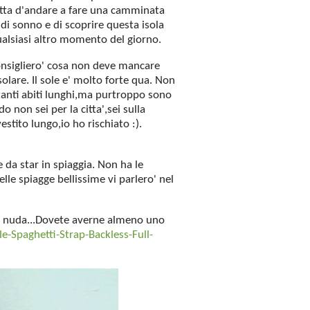
detta d'andare a fare una camminata
e di sonno e di scoprire questa isola
qualsiasi altro momento del giorno.
consigliero' cosa non deve mancare
solare. Il sole e' molto forte qua. Non
o tanti abiti lunghi,ma purtroppo sono
 non sei per la citta',sei sulla
estito lungo,io ho rischiato :).
he da star in spiaggia. Non ha le
le spiagge bellissime vi parlero' nel
na nuda...Dovete averne almeno uno
-Spaghetti-Strap-Backless-Full-