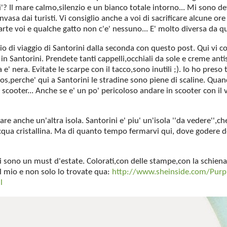
si'? Il mare calmo,silenzio e un bianco totale intorno... Mi sono 
nvasa dai turisti. Vi consiglio anche a voi di sacrificare alcune or
arte voi e qualche gatto non c'e' nessuno... E' molto diversa da 
rio di viaggio di Santorini dalla seconda con questo post. Qui vi 
in Santorini. Prendete tanti cappelli,occhiali da sole e creme anti
a e' nera. Evitate le scarpe con il tacco,sono inutili ;). Io ho pres
s,perche' qui a Santorini le stradine sono piene di scaline. Quando
o scooter... Anche se e' un po' pericoloso andare in scooter con il v
tare anche un'altra isola. Santorini e' piu' un'isola ''da vedere'',c
cqua cristallina. Ma di quanto tempo fermarvi qui, dove godere del
hi sono un must d'estate. Colorati,con delle stampe,con la schie
l mio e non solo lo trovate qua:
http://www.sheinside.com/Purple
l