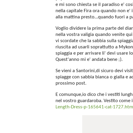
e mi sono chiesta se il paradiso e' co
nella capitale Fira ora quando non e' i
alla mattina presto...quando fuori a p
Voglio dividere la prima parte del dia
nella vostra valigia quando venite qui 
vi scordate che la sabbia sulla spiaggi
riuscita ad usarli soprattutto a Mykono
spiaggia e per arrivare li' devi usare l
Quest'anno mi e' andata bene ;).
Se vieni a Santorini,di sicuro devi visi
spiagge con sabbia bianca o gialla e a
prossimo post.
E comunque,io dico che i vestiti lung
nel vostro guardaroba. Vestito come i
Length-Dress-p-165641-cat-1727.htm