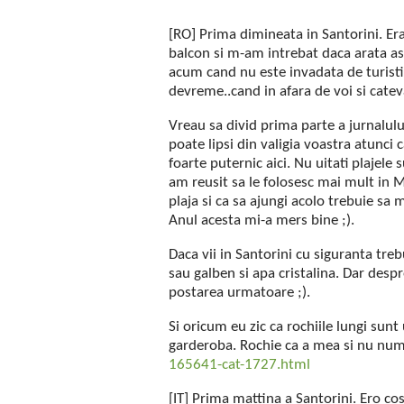
[RO] Prima dimineata in Santorini. Er
balcon si m-am intrebat daca arata astf
acum cand nu este invadata de turisti.
devreme..cand in afara de voi si cateva
Vreau sa divid prima parte a jurnalulu
poate lipsi din valigia voastra atunci c
foarte puternic aici. Nu uitati plajele
am reusit sa le folosesc mai mult in My
plaja si ca sa ajungi acolo trebuie sa 
Anul acesta mi-a mers bine ;).
Daca vii in Santorini cu siguranta trebu
sau galben si apa cristalina. Dar desp
postarea urmatoare ;).
Si oricum eu zic ca rochiile lungi sun
garderoba. Rochie ca a mea si nu numa
165641-cat-1727.html
[IT] Prima mattina a Santorini. Ero co