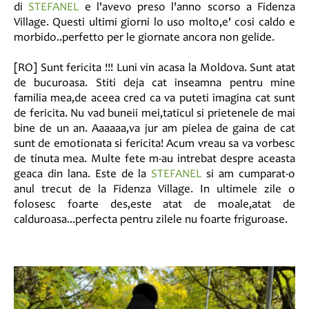
di
STEFANEL
e l'avevo preso l'anno scorso a Fidenza
Village. Questi ultimi giorni lo uso molto,e' cosi caldo e
morbido..perfetto per le giornate ancora non gelide.
[RO] Sunt fericita !!! Luni vin acasa la Moldova. Sunt atat
de bucuroasa. Stiti deja cat inseamna pentru mine
familia mea,de aceea cred ca va puteti imagina cat sunt
de fericita. Nu vad buneii mei,taticul si prietenele de mai
bine de un an. Aaaaaa,va jur am pielea de gaina de cat
sunt de emotionata si fericita! Acum vreau sa va vorbesc
de tinuta mea. Multe fete m-au intrebat despre aceasta
geaca din lana. Este de la
STEFANEL
si am cumparat-o
anul trecut de la Fidenza Village. In ultimele zile o
folosesc foarte des,este atat de moale,atat de
calduroasa...perfecta pentru zilele nu foarte friguroase.