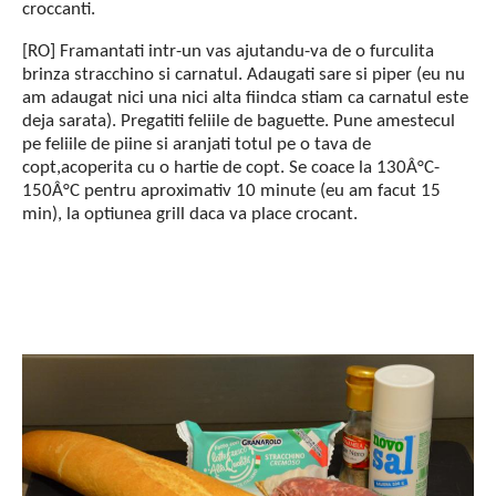
croccanti.
[RO] Framantati intr-un vas ajutandu-va de o furculita
brinza stracchino si carnatul. Adaugati sare si piper (eu nu
am adaugat nici una nici alta fiindca stiam ca carnatul este
deja sarata). Pregatiti feliile de baguette. Pune amestecul
pe feliile de piine si aranjati totul pe o tava de
copt,acoperita cu o hartie de copt. Se coace la 130Â°C-
150Â°C pentru aproximativ 10 minute (eu am facut 15
min), la optiunea grill daca va place crocant.