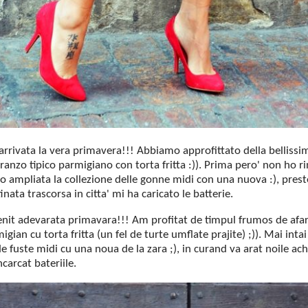
' arrivata la vera primavera!!! Abbiamo approfittato della belliss
pranzo tipico parmigiano con torta fritta :)). Prima pero' non ho r
no ampliata la collezione delle gonne midi con una nuova :), pres
ata trascorsa in citta' mi ha caricato le batterie.
a venit adevarata primavara!!! Am profitat de timpul frumos de afa
gian cu torta fritta (un fel de turte umflate prajite) ;)). Mai int
 fuste midi cu una noua de la zara ;), in curand va arat noile ach
carcat bateriile.