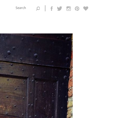
Search this
site
Search form