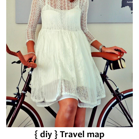
{ diy } Travel map