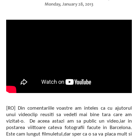
Monday, January 28, 2013
[RO] Din comentariile voastre am inteles ca cu ajutorul
unui videoclip reusiti sa vedeti mai bine tara care am
vizitat-o. De aceea astazi am sa public un video,iar in
postarea viittoare cateva fotografii facute in Barcelona.
Este cam lungut filmuletul,dar sper ca o sa va placa mult si