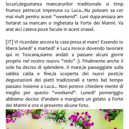
locuri,degustarea mancarurilor traditionale si timp
frumos petrecut impreuna cu Luca...Nu puteam sa cer
mai mult pentru acest "weekend". Luni dupa-amiaza am
hotarat sa mancam o inghetata la Forte dei Marmi. Va
arat aici cateva poze facute in acest orasel.
[IT] Vi ricordate ancora la casa presa al mare? Essendo io
libera lunedi' e martedi' e Luca incece dovendo lavorare
qui in Toscana,siamo andati a passare alcuni giorni
proprio nel nostro nuovo "nido" :). Finalmente anche il
sole ha deciso di splendere. Il mare,le passeggiate sulla
sabbia calda e fine,la scoperta dei nuovi posti,le
degustazioni dei piatti tradizionali e tanto bel tempo
passato insieme a Luca... Non potevo chiedere niente di
meglio per questo "weekend". Lunedi' pomeriggio
abbiamo deciso d'andare a mangiare un gelato a Forte
dei Marmi e ora vi presento alcune foto.