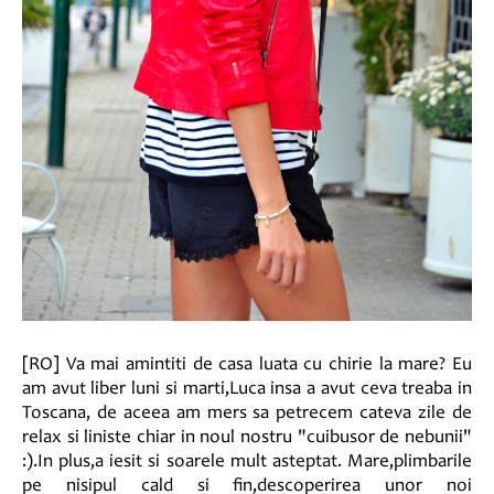
[RO] Va mai amintiti de casa luata cu chirie la mare? Eu
am avut liber luni si marti,Luca insa a avut ceva treaba in
Toscana, de aceea am mers sa petrecem cateva zile de
relax si liniste chiar in noul nostru "cuibusor de nebunii"
:).In plus,a iesit si soarele mult asteptat. Mare,plimbarile
pe nisipul cald si fin,descoperirea unor noi