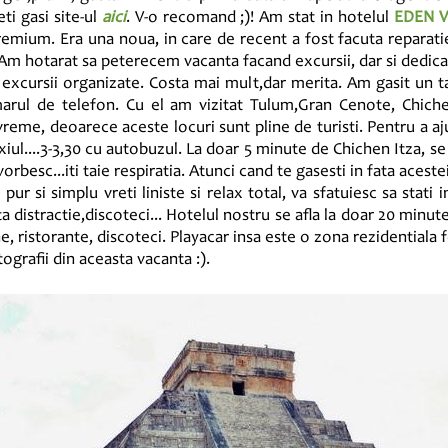
ti gasi site-ul
aici
. V-o recomand ;)! Am stat in hotelul
EDEN V
mium. Era una noua, in care de recent a fost facuta reparati
 Am hotarat sa peterecem vacanta facand excursii, dar si dedican
u excursii organizate. Costa mai mult,dar merita. Am gasit un t
rul de telefon. Cu el am vizitat Tulum,Gran Cenote, Chichen 
vreme, deoarece aceste locuri sunt pline de turisti. Pentru a a
iul....3-3,30 cu autobuzul. La doar 5 minute de Chichen Itza, se
rbesc...iti taie respiratia. Atunci cand te gasesti in fata acestei
pur si simplu vreti liniste si relax total, va sfatuiesc sa stati
distractie,discoteci... Hotelul nostru se afla la doar 20 minu
, ristorante, discoteci. Playacar insa este o zona rezidentiala fo
ografii din aceasta vacanta :).