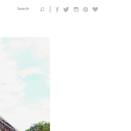
Search this
site
Search form