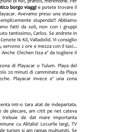
ognuno di noi, pranzo, merendine. Per
tico borgo viaggi
e potete trovare il
Playacar. Avevamo preso una stanza-
! Semplicemente stupenda!!! Abbiamo
iamo fatti da soli, non con i gruppi
uto tantissimo, Carlos. Se andrete in
enote Ik Kil, Valladolid. Vi consiglio
a, servono 2 ore e mezza con il taxi...
! Anche Chichen Itza e' da togliere il
a zona di Playacar o Tulum. Playa del
solo 20 minuti di camminata da Playa
teche. Playacar invece e' una zona
nta intr-o tara atat de indepartata.
te de plecare, am citit pe net cateva
Nu trebuie de dat mare importanta
nune cu Alitalia! Locurile largi, TV
e de turism si am ramas multumiti. Se