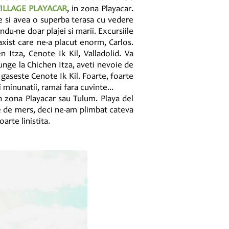
ILLAGE PLAYACAR
, in zona Playacar.
e si avea o superba terasa cu vedere
du-ne doar plajei si marii. Excursiile
axist care ne-a placut enorm, Carlos.
Itza, Cenote Ik Kil, Valladolid. Va
junge la Chichen Itza, aveti nevoie de
 gaseste Cenote Ik Kil. Foarte, foarte
 minunatii, ramai fara cuvinte...
 in zona Playacar sau Tulum. Playa del
te de mers, deci ne-am plimbat cateva
arte linistita.