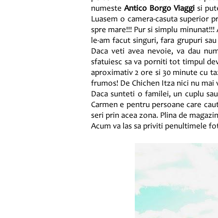
numeste
Antico Borgo Viaggi
si pute
Luasem o camera-casuta superior pre
spre mare!!! Pur si simplu minunat!!!
le-am facut singuri, fara grupuri sa
Daca veti avea nevoie, va dau numa
sfatuiesc sa va porniti tot timpul de
aproximativ 2 ore si 30 minute cu tax
frumos! De Chichen Itza nici nu mai vo
Daca sunteti o familei, un cuplu sau 
Carmen e pentru persoane care cauta 
seri prin acea zona. Plina de magazine
Acum va las sa priviti penultimele fot