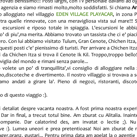
trovati benissimo!!! Posti larghi, con TV personale davanti ad 
na agenzia e siamo rimasti molto,molto soddisfatti. Si chiama
An
o alloggiato nel villaggio
EDEN VILLAGE PLAYACAR
, in zona 
tra quelle rinnovate, con una meravigliosa vista sul mare!!
 escursioni e riposo totale in spiaggia. L'escursioni le abb
' di piu',ma merita. Abbiamo trovato un tassista che ci e' piaci
ro. Con lui abbiamo visitato Tulum, Gran Cenote, Chichen Itza, C
uesti posti c'e' pienissimo di turisti. Per arrivare a Chichen Itz
 da Chichen Itza si trova il Cenote Ik Kil. Troppo,troppo bello
raviglia del mondo e rimani senza parole...
volete un po' di tranquillita',vi consiglio di alloggiare nell
o,discoteche e divertimento. Il nostro villaggio si trovava a 
amo andati a girare la'. Pieno di negozi, ristoranti, disco
o di questo viaggio :).
detaliat despre vacanta noastra. A fost prima noastra experie
 Dar in final, a trecut totul bine. Am zburat cu Alitalia. Inain
 companie. Dar calatorind des, am invatat o lectie ;). 
ve :). Lumea uneori e prea pretentioasa! Noi am zburat de mi
sager,pranz, gustari... Pentru prima data am apelat la o agenti