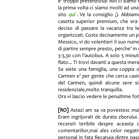
e' troppo pretenziosa! Noi ci siamo 
la prima volta ci siamo rivolti ad u
sito
qui
. Ve la consiglio ;). Abbiam
casetta superior premium, che era 
deciso di passare la vacanza tra le
organizzati. Costa decisamente un po
Messico, vi do volentieri il suo nume
di partire sempre presto, perche' in q
3-3,30 con l'autobus. A solo 5 minuti
fiato... Ti trovi davanti a questa me
Se siete una famiglia, una coppia o 
Carmen e' per gente che cerca casin
del Carmen, quindi alcune sere si
residenziale,molto tranquilla.
Ora vi lascio vedere le penultime fot
[RO]
Astazi am sa va povestesc mai 
Eram ingrijorati de durata zborului.
recenzii teribile despre aceasta
comentariilor,mai ales celor negati
personal in fata fiecaruia dintre pa