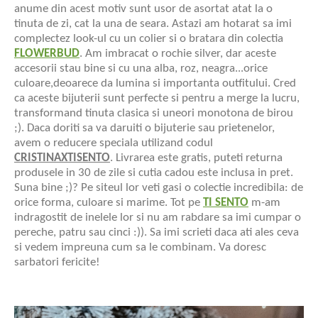
anume din acest motiv sunt usor de asortat atat la o
tinuta de zi, cat la una de seara. Astazi am hotarat sa imi
complectez look-ul cu un colier si o bratara din colectia
FLOWERBUD
. Am imbracat o rochie silver, dar aceste
accesorii stau bine si cu una alba, roz, neagra...orice
culoare,deoarece da lumina si importanta outfitului. Cred
ca aceste bijuterii sunt perfecte si pentru a merge la lucru,
transformand tinuta clasica si uneori monotona de birou
;). Daca doriti sa va daruiti o bijuterie sau prietenelor,
avem o reducere speciala utilizand codul
CRISTINAXTISENTO
. Livrarea este gratis, puteti returna
produsele in 30 de zile si cutia cadou este inclusa in pret.
Suna bine ;)? Pe siteul lor veti gasi o colectie incredibila: de
orice forma, culoare si marime. Tot pe
TI SENTO
m-am
indragostit de inelele lor si nu am rabdare sa imi cumpar o
pereche, patru sau cinci :)). Sa imi scrieti daca ati ales ceva
si vedem impreuna cum sa le combinam. Va doresc
sarbatori fericite!