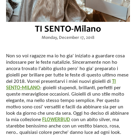
TI SENTO-Milano
Monday, December 17, 2018
Non so voi ragazze ma io ho gia' iniziato a guardare cosa
indossare per le feste natalizie. Sinceramente non ho
ancora trovato l'abito giusto pero' ho gia' preparato i
gioielli per brillare per tutte le feste di questo ultimo mese
del 2018. Vorrei presentarvi i miei nuovi gioielli di
TI
SENTO-MILANO
: gioielli stupendi, brillanti, perfetti per
queste meravigliose occasioni. Gioielli di uno stile molto
elegante, ma nello stesso tempo semplice. Per questo
motivo sono cosi' versatili e facili da abbinare sia per un
look da giorno che uno da sera. Oggi ho deciso di abbinare
la mia collezione
FLOWERBUD
con un abito silver, ma
starebbe benissimo anche con un vestito bianco, rosa,
nero.. qualsiasi colore perche' danno luce ad ogni look.