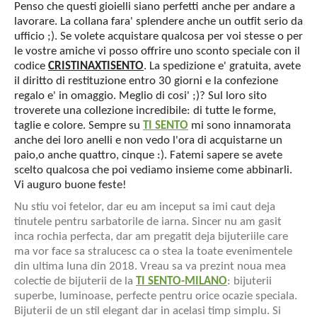
Penso che questi gioielli siano perfetti anche per andare a
lavorare. La collana fara' splendere anche un outfit serio da
ufficio ;). Se volete acquistare qualcosa per voi stesse o per
le vostre amiche vi posso offrire uno sconto speciale con il
codice
CRISTINAXTISENTO
. La spedizione e' gratuita, avete
il diritto di restituzione entro 30 giorni e la confezione
regalo e' in omaggio. Meglio di cosi' ;)? Sul loro sito
troverete una collezione incredibile: di tutte le forme,
taglie e colore. Sempre su
TI SENTO
mi sono innamorata
anche dei loro anelli e non vedo l'ora di acquistarne un
paio,o anche quattro, cinque :). Fatemi sapere se avete
scelto qualcosa che poi vediamo insieme come abbinarli.
Vi auguro buone feste!
Nu stiu voi fetelor, dar eu am inceput sa imi caut deja
tinutele pentru sarbatorile de iarna. Sincer nu am gasit
inca rochia perfecta, dar am pregatit deja bijuteriile care
ma vor face sa stralucesc ca o stea la toate evenimentele
din ultima luna din 2018. Vreau sa va prezint noua mea
colectie de bijuterii de la
TI SENTO-MILANO
: bijuterii
superbe, luminoase, perfecte pentru orice ocazie speciala.
Bijuterii de un stil elegant dar in acelasi timp simplu. Si