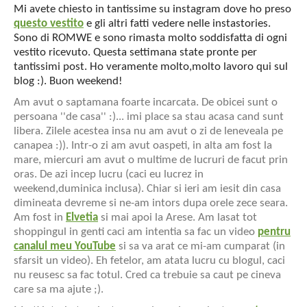
Mi avete chiesto in tantissime su instagram dove ho preso
questo vestito
e gli altri fatti vedere nelle instastories.
Sono di ROMWE e sono rimasta molto soddisfatta di ogni
vestito ricevuto. Questa settimana state pronte per
tantissimi post. Ho veramente molto,molto lavoro qui sul
blog :). Buon weekend!
Am avut o saptamana foarte incarcata. De obicei sunt o
persoana ''de casa'' :)... imi place sa stau acasa cand sunt
libera. Zilele acestea insa nu am avut o zi de leneveala pe
canapea :)). Intr-o zi am avut oaspeti, in alta am fost la
mare, miercuri am avut o multime de lucruri de facut prin
oras. De azi incep lucru (caci eu lucrez in
weekend,duminica inclusa). Chiar si ieri am iesit din casa
dimineata devreme si ne-am intors dupa orele zece seara.
Am fost in
Elvetia
si mai apoi la Arese. Am lasat tot
shoppingul in genti caci am intentia sa fac un video
pentru
canalul meu YouTube
si sa va arat ce mi-am cumparat (in
sfarsit un video). Eh fetelor, am atata lucru cu blogul, caci
nu reusesc sa fac totul. Cred ca trebuie sa caut pe cineva
care sa ma ajute ;).