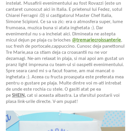
instelat. Musafirii evenimentului au fost Rovazzi (este un
cantaret cunoscut aici in Italia. E prietenul lui Fedez, sotul
Chiarei Ferragni :D) si castigatorul Master Chef Italia,
Simone Scipioni. Ce sa va zic: era o atmosfera super, lume
frumoasa, muzica buna si atata inghetata :). Dar
evenimentul nu s-a incheiat aici. Dimineata ne astepta
micul dejun pe plaja cu brioches
@tremariecroissanterie
,
suc fresh de portocale,cappuccino. Cunosc deja panettonul
Tre Marie,asa ca stiam deja ca croasantii nu ne vor
dezamagi. Ne-am relaxat in plaja, si mai apoi am gustat un
pranz light impreuna cu team-ul si oaspetii evenimentului.
Spre seara cand mi s-a facut foame, am mai mancat o
inghetata :). Aceea cu fructa proaspata este preferata mea
pentru o gustare pe plaja. Multe dintre voi m-ati intrebat
de unde este rochia cu stele. O gasiti atat pe ea
pe
SHEIN,
cat si aceasta albastra. La sfarsitul postarii voi
plasa link-urile directe. V-am pupat!