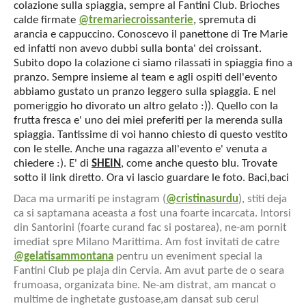
colazione sulla spiaggia, sempre al Fantini Club. Brioches
calde firmate
@tremariecroissanterie
, spremuta di
arancia e cappuccino. Conoscevo il panettone di Tre Marie
ed infatti non avevo dubbi sulla bonta' dei croissant.
Subito dopo la colazione ci siamo rilassati in spiaggia fino a
pranzo. Sempre insieme al team e agli ospiti dell'evento
abbiamo gustato un pranzo leggero sulla spiaggia. E nel
pomeriggio ho divorato un altro gelato :)). Quello con la
frutta fresca e' uno dei miei preferiti per la merenda sulla
spiaggia. Tantissime di voi hanno chiesto di questo vestito
con le stelle. Anche una ragazza all'evento e' venuta a
chiedere :). E' di
SHEIN
, come anche questo blu. Trovate
sotto il link diretto. Ora vi lascio guardare le foto. Baci,baci
Daca ma urmariti pe instagram (
@cristinasurdu
), stiti deja
ca si saptamana aceasta a fost una foarte incarcata. Intorsi
din Santorini (foarte curand fac si postarea), ne-am pornit
imediat spre Milano Marittima. Am fost invitati de catre
@gelatisammontana
pentru un eveniment special la
Fantini Club pe plaja din Cervia. Am avut parte de o seara
frumoasa, organizata bine. Ne-am distrat, am mancat o
multime de inghetate gustoase,am dansat sub cerul