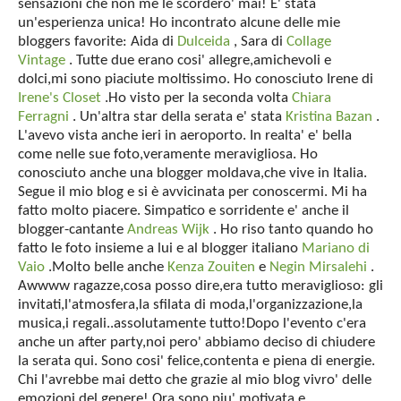
sensazioni che non me le scordero' mai! E' stata
un'esperienza unica! Ho incontrato alcune delle mie
bloggers favorite: Aida di
Dulceida
, Sara di
Collage
Vintage
. Tutte due erano cosi' allegre,amichevoli e
dolci,mi sono piaciute moltissimo. Ho conosciuto Irene di
Irene's Closet
.Ho visto per la seconda volta
Chiara
Ferragni
. Un'altra star della serata e' stata
Kristina Bazan
.
L'avevo vista anche ieri in aeroporto. In realta' e' bella
come nelle sue foto,veramente meravigliosa. Ho
conosciuto anche una blogger moldava,che vive in Italia.
Segue il mio blog e si è avvicinata per conoscermi. Mi ha
fatto molto piacere. Simpatico e sorridente e' anche il
blogger-cantante
Andreas Wijk
. Ho riso tanto quando ho
fatto le foto insieme a lui e al blogger italiano
Mariano di
Vaio
.Molto belle anche
Kenza Zouiten
e
Negin Mirsalehi
.
Awwww ragazze,cosa posso dire,era tutto meraviglioso: gli
invitati,l'atmosfera,la sfilata di moda,l'organizzazione,la
musica,i regali..assolutamente tutto!Dopo l'evento c'era
anche un after party,noi pero' abbiamo deciso di chiudere
la serata qui. Sono cosi' felice,contenta e piena di energie.
Chi l'avrebbe mai detto che grazie al mio blog vivro' delle
emozioni del genere! Ora sono piu' motivata e