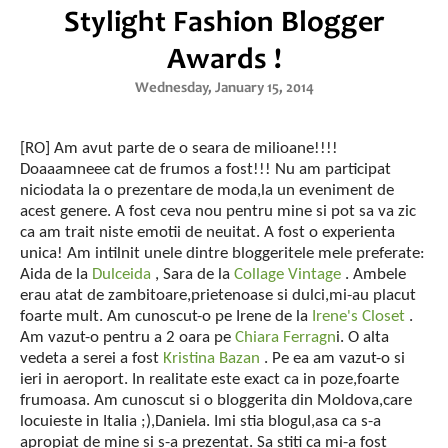
Stylight Fashion Blogger
Awards !
Wednesday, January 15, 2014
[RO] Am avut parte de o seara de milioane!!!!
Doaaamneee cat de frumos a fost!!! Nu am participat
niciodata la o prezentare de moda,la un eveniment de
acest genere. A fost ceva nou pentru mine si pot sa va zic
ca am trait niste emotii de neuitat. A fost o experienta
unica! Am intilnit unele dintre bloggeritele mele preferate:
Aida de la
Dulceida
, Sara de la
Collage Vintage
. Ambele
erau atat de zambitoare,prietenoase si dulci,mi-au placut
foarte mult. Am cunoscut-o pe Irene de la
Irene's Closet
.
Am vazut-o pentru a 2 oara pe
Chiara Ferragn
i. O alta
vedeta a serei a fost
Kristina Bazan
. Pe ea am vazut-o si
ieri in aeroport. In realitate este exact ca in poze,foarte
frumoasa. Am cunoscut si o bloggerita din Moldova,care
locuieste in Italia ;),Daniela. Imi stia blogul,asa ca s-a
apropiat de mine si s-a prezentat. Sa stiti ca mi-a fost