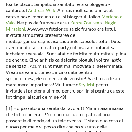
foarte placut. Simpatic si zambitor era si bloggerul-
cantaretul
Andreas Wijk
.Am ras mult cand am facut
cateva poze impreuna cu el si bloggerul italian
Mariano di
Vaio
.Nespus de frumoase erau
Kenza Zouiten
si
Negin
Mirsalehi
. Awwwww fetelor,ce sa zic frumos era totul:
invitatii,atmosfera,prezentarea de
moda,organizarea,muzica,cadourile...absolut totul. Dupa
eveniment era si un after party,noi insa am hotarat sa
incheiem seara aici. Sunt atat de fericita,multumita si plina
de energie. Cine ar fi zis ca datorita blogului voi trai astfel
de senzatii. Acum sunt mult mai motivata si determinata!
Vreau sa va multumesc inca o data pentru
sprijinul,mesajele,comentariile voastre! Sa stiti ca ele au
mare,mare importanta!Multumesc
Stylight
pentru
invitatie si prietenului meu pentru sprijin si pentru ca este
tot timpul alaturi de mine <3!
[IT] Ho passato una serata da favola!!! Mammaaa miaaaa
che bello che era !!!Non ho mai partecipato ad una
passerella di moda,ad un tale evento. E' stato qualcosa di
nuovo per me e vi posso dire che ho vissuto delle