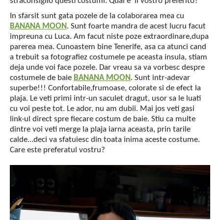
straconsiglio questi costumi. Qual'e' il vostro preferito?
In sfarsit sunt gata pozele de la colaborarea mea cu
BANANA MOON
. Sunt foarte mandra de acest lucru facut
impreuna cu Luca. Am facut niste poze extraordinare,dupa
parerea mea. Cunoastem bine Tenerife, asa ca atunci cand
a trebuit sa fotografiez costumele pe aceasta insula, stiam
deja unde voi face pozele. Dar vreau sa va vorbesc despre
costumele de baie
BANANA MOON
. Sunt intr-adevar
superbe!!! Confortabile,frumoase, colorate si de efect la
plaja. Le veti primi intr-un saculet dragut, usor sa le luati
cu voi peste tot. Le ador, nu am dubii. Mai jos veti gasi
link-ul direct spre fiecare costum de baie. Stiu ca multe
dintre voi veti merge la plaja iarna aceasta, prin tarile
calde...deci va sfatuiesc din toata inima aceste costume.
Care este preferatul vostru?