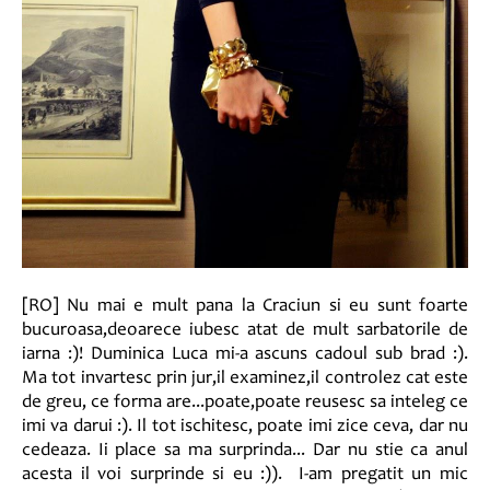
[RO] Nu mai e mult pana la Craciun si eu sunt foarte
bucuroasa,deoarece iubesc atat de mult sarbatorile de
iarna :)! Duminica Luca mi-a ascuns cadoul sub brad :).
Ma tot invartesc prin jur,il examinez,il controlez cat este
de greu, ce forma are...poate,poate reusesc sa inteleg ce
imi va darui :). Il tot ischitesc, poate imi zice ceva, dar nu
cedeaza. Ii place sa ma surprinda... Dar nu stie ca anul
acesta il voi surprinde si eu :)). I-am pregatit un mic