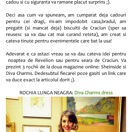
cadou si cu siguranta va ramane placut surprins ;).
Deci asa cum va spuneam, am cumparat deja cadouri
pentru cei dragi, mi-am impodobit casa,bradul, am
pregatit (si mancat deja) biscuitii de Craciun (sper sa
reusesc sa va dau cat mai curand reteta), am creat si
cateva tinute pentru evenimentele care bat la usa!
Adevarat e ca astazi vreau sa va dau cateva idei pentru
noaptea de Revelion sau pentru seara de Craciun. Va
prezint 3 rochii de la doua magazine online: Sheinside si
Diva Charms. Dedesubtul fiecarei poze gasiti un link care
va duce exact la articolul dorit ;).
ROCHIA LUNGA NEAGRA:
Diva Charms dress